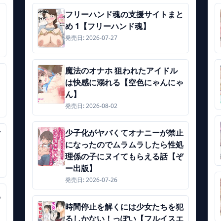
フリーハンド魂の支援サイトまと
め 1【フリーハンド魂】
発売日: 2026-07-27
魔法のオナホ 狙われたアイドル
】
は快感に溺れる【空色にゃんにゃ
ん】
発売日: 2026-08-02
少子化がヤバくてオナニーが禁止
ギ
になったのでムラムラしたら性処
理係の子にヌイてもらえる話【ぞ
ー出版】
発売日: 2026-07-26
鼠
時間停止を解くには少女たちを犯
るしかない！っぽい【フルイスエ