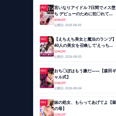
言いなりアイドル 7日間でメス堕
SALE
ち デビューのために犯〇れてい
くカラダ【MIXXworks】
40%OFF
公開日: 2026-08-05
【えちえち美女と魔法のランプ
SALE
40人の美女を召喚して’えっちな
お願い’！脱ぎ・オナニー・フェ
50%OFF
公開日: 2026-08-05
ラ・生ハメ全160シーン【AI妄想
クラブ】
おち〇ぽはもう嫌だ――【森田
SALE
ャル式】
33%OFF
公開日: 2026-08-04
妹の処女、もらってあげてよ【
SALE
の母】
50%OFF