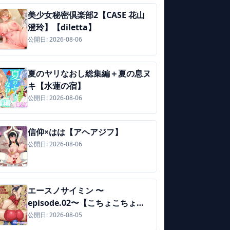
美少女秘密倶楽部2【CASE 花山
澄玲】【diletta】
公開日: 2026-08-06
夏のヤリなおし総集編＋夏の息ヌ
キ【水蓮の宿】
公開日: 2026-08-06
信仰×はは【アヘアジフ】
公開日: 2026-08-06
エースノサイミン 〜
episode.02〜【こちょこちょ高
校】
公開日: 2026-08-05